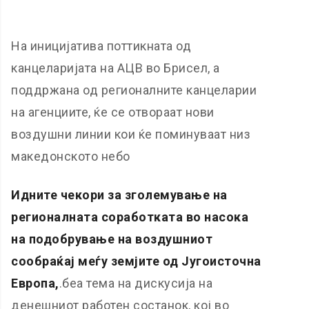
На иницијатива поттикната од
канцеларијата на АЦВ во Брисел, а
поддржана од регионалните канцеларии
на агенциите, ќе се отвораат нови
воздушни линии кои ќе поминуваат низ
македонското небо
Идните чекори за зголемување на
регионалната соработката во насока
на подобрување на воздушниот
сообраќај меѓу земјите од Југоисточна
Европа,
.беа тема на дискусија на
денешниот работен состанок, кој во