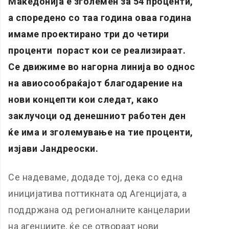
Македонија е зголемен за 54 проценти,
а споредено со таа година оваа година
имаме проектирано три до четири
проценти пораст кои се реализираат.
Се движиме во нагорна линија во однос
на авиосообраќајот благодарение на
нови концепти кои следат, како
заклучоци од денешниот работен ден
ќе има и зголемување на тие проценти,
изјави Јандреоски.
Се надеваме, додаде тој, дека со една
иницијатива поттикната од Агенцијата, а
поддржана од регионалните канцеларии
на агенциите, ќе се отвораат нови