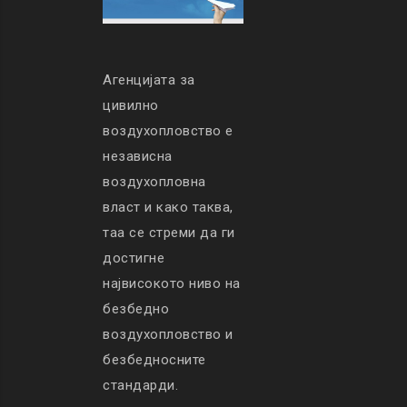
Агенцијата за
цивилно
воздухопловство е
независна
воздухопловна
власт и како таква,
таа се стреми да ги
достигне
највисокото ниво на
безбедно
воздухопловство и
безбедносните
стандарди.