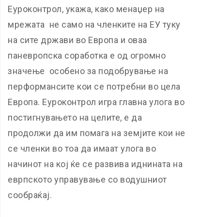
Еуроконтрол, укажа, како менаџер на
мрежата не само на членките на ЕУ туку
на сите држави во Европа и оваа
паневропска соработка е од огромно
значење особено за подобрување на
перформансите кои се потребни во цела
Европа. Еуроконтрол игра главна улога во
постигнувањето на целите, е да
продолжи да им помага на земјите кои не
се членки во тоа да имаат улога во
начинот на кој ќе се развива иднината на
еврпското управување со водушниот
сообраќај.