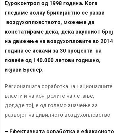
Еуроконтрол од 1998 година. Кога
гледаме колку брилијантно се разви
воздухопловството, можеме да
констатираме дека, дека вкупниот број
на движење на воздухопловите во 2014
година се искачи за 30 проценти на
повеќе од 140.000 летови годишно,
изјави Бренер.
Регионалната соработка на националните
власти и на контролите на летање,
додаде тој, е од големо значење за
развојот на цивилното воздухопловство.
– Ефективната соработка и ефикасното