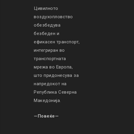
Цивилното
воздухопловство
обезбедува
безбеден и
ефикасен транспорт,
интегриран во
транспортната
мрежа во Европа,
што придонесува за
напредокот на
Република Северна
Македонија.
—Повеќе—