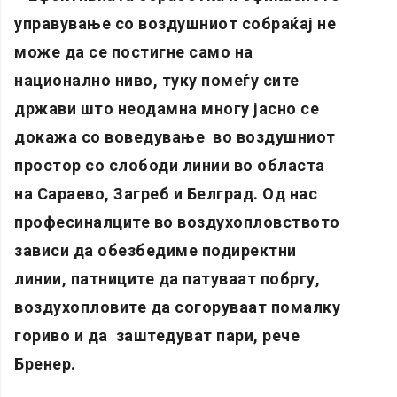
управување со воздушниот собраќај не
може да се постигне само на
национално ниво, туку помеѓу сите
држави што неодамна многу јасно се
докажа со воведување во воздушниот
простор со слободи линии во областа
на Сараево, Загреб и Белград. Од нас
професиналците во воздухопловството
зависи да обезбедиме подиректни
линии, патниците да патуваат побргу,
воздухопловите да согоруваат помалку
гориво и да заштедуват пари, рече
Бренер.