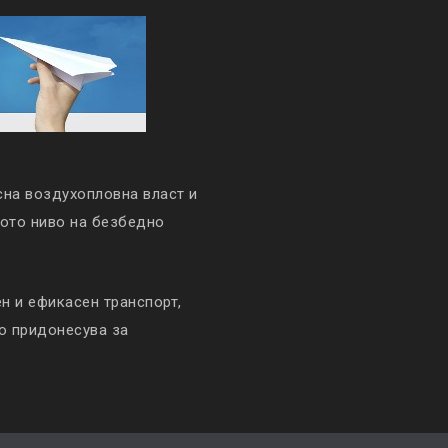
сна воздухопловна власт и
кото ниво на безбедно
 и ефикасен транспорт,
то придонесува за