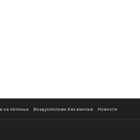
а на патници
Воздухоплови без екипаж
Новости