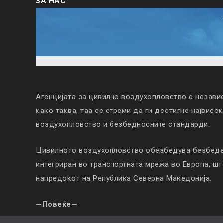
ЗА НАС
Агенцијата за цивилно воздухопловство е незави
како таква, таа се стреми да ги достигне највисо
воздухопловство и безбедносните стандарди.
Цивилното воздухопловство обезбедува безбеден
интегриран во транспортната мрежа во Европа, ш
напредокот на Република Северна Македонија.
—Повеќе—