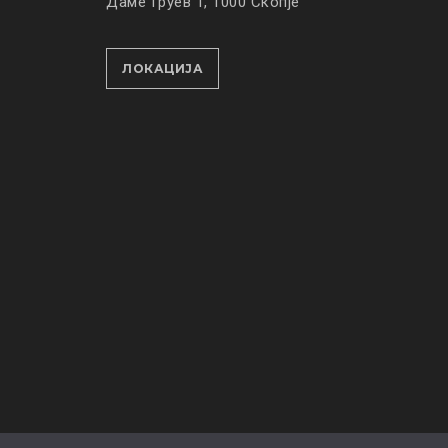
Даме Груев 1, 1000 Скопје
ЛОКАЦИЈА