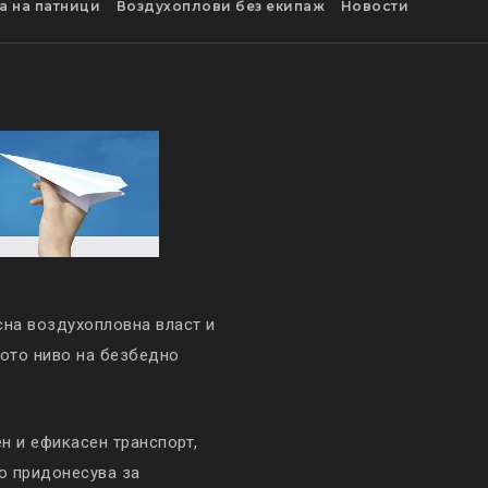
а на патници
Воздухоплови без екипаж
Новости
сна воздухопловна власт и
кото ниво на безбедно
 и ефикасен транспорт,
то придонесува за