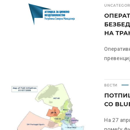
UNCATEGOR
ОПЕРАТ
БЕЗБЕД
НА ТРА
Оперативн
превенциј
ВЕСТИ
ПОТПИ
СО BLU
На 27 апр
помеѓу фу