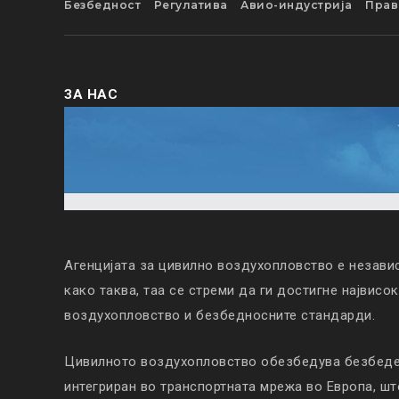
Безбедност
Регулатива
Авио-индустрија
Прав
ЗА НАС
Агенцијата за цивилно воздухопловство е незави
како таква, таа се стреми да ги достигне највисо
воздухопловство и безбедносните стандарди.
Цивилното воздухопловство обезбедува безбеден
интегриран во транспортната мрежа во Европа, ш