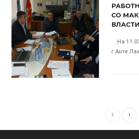
РАБОТН
СО МА
ВЛАСТ
На 11.03
г.Анте Лаж
1