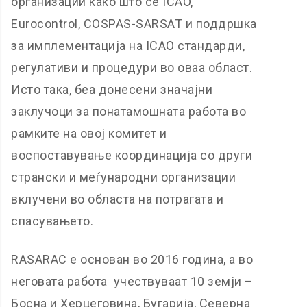
организации како што се ICAO,
Eurocontrol, COSPAS-SARSAT и поддршка
за имплементација на ICAO стандарди,
регулативи и процедури во оваа област.
Исто така, беа донесени значајни
заклучоци за понатамошната работа во
рамките на овој комитет и
воспоставување координација со други
странски и меѓународни организации
вклучени во областа на потрагата и
спасувањето.
RASARAC е основан во 2016 година, а во
неговата работа учествуваат 10 земји –
Босна и Херцеговина, Бугарија, Северна