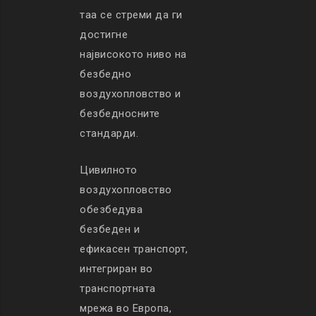
таа се стреми да ги
достигне
највисокото ниво на
безбедно
воздухопловство и
безбедносните
стандарди.
Цивилното
воздухопловство
обезбедува
безбеден и
ефикасен транспорт,
интегриран во
транспортната
мрежа во Европа,