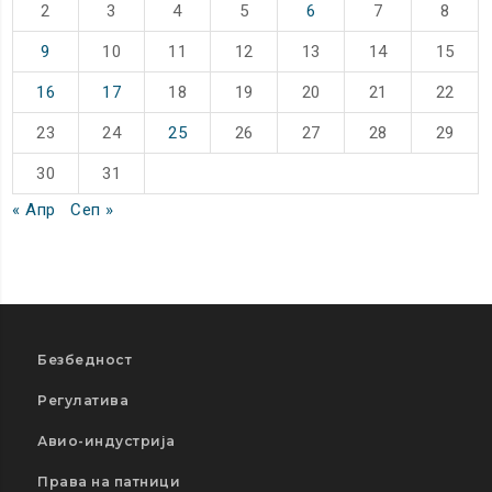
2
3
4
5
6
7
8
9
10
11
12
13
14
15
16
17
18
19
20
21
22
23
24
25
26
27
28
29
30
31
« Апр
Сеп »
Безбедност
Регулатива
Авио-индустрија
Права на патници