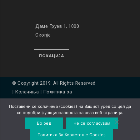
Даме Груев 1, 1000
Скопје
ЛОКАЦИЈА
© Copyright 2019. All Rights Reserved
|
Колачиња
|
Политика за
приватност
Поставени се колачиња (cookies) на Вашиот уред со цел да
Developed by
Unet
се подобри функционалноста на оваа веб страница.
Во ред
Не се согласувам
Политика За Користење Cookies