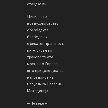
стандарди.
Цивилното
воздухопловство
обезбедува
безбеден и
ефикасен транспорт,
интегриран во
транспортната
мрежа во Европа,
што придонесува за
напредокот на
Република Северна
Македонија.
—Повеќе—