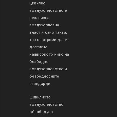
цивилно
воздухопловство е
независна
воздухопловна
власт и како таква,
таа се стреми да ги
достигне
највисокото ниво на
безбедно
воздухопловство и
безбедносните
стандарди.
Цивилното
воздухопловство
обезбедува