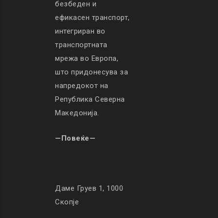
безбеден и
ефикасен транспорт,
интегриран во
транспортната
мрежа во Европа,
што придонесува за
напредокот на
Република Северна
Македонија.
—Повеќе—
Даме Груев 1, 1000
Скопје