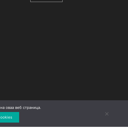
на оваа веб страница.
Developed by
Unet
ookies