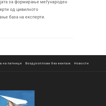
ејата за формирање меѓународен
перти од цивилното
ање база на експерти.
а на патници
Воздухоплови без екипаж
Новости