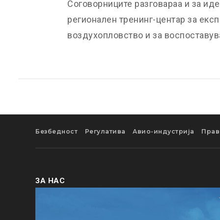
Соговорниците разговараа и за ид
регионален тренинг-центар за екс
воздухопловство и за воспоставув
Безбедност
Регулатива
Авио-индустрија
Прав
ЗА НАС