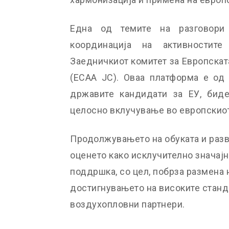
Една од темите на разговори
координација на активностит
Заедничкиот комитет за Европскат
(ECAA JC). Оваа платформа е од 
државите кандидати за ЕУ, биде
целосно вклучување во европскио
Продолжувањето на обуката и разв
оценето како исклучително значајн
поддршка, со цел, побрза размена 
достигнувањето на високите станд
воздухопловни партнери.