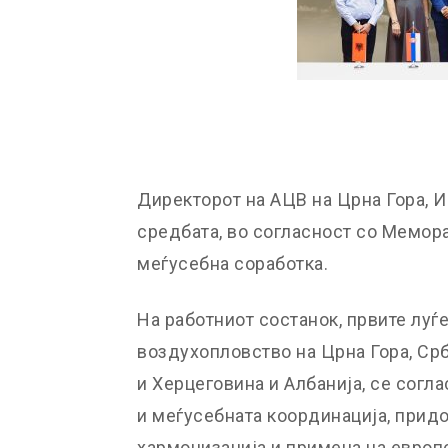
Директорот на АЦВ на Црна Гора, 
средбата, во согласност со Мемор
меѓусебна соработка.
На работниот состанок, првите луѓе
воздухопловство на Црна Гора, Срб
и Херцеговина и Албанија, се согл
и меѓусебната координација, прид
хармонизација и примена на европ