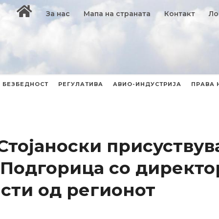
За нас
Мапа на страната
Контакт
Ло
БЕЗБЕДНОСТ
РЕГУЛАТИВА
АВИО-ИНДУСТРИЈА
ПРАВА 
Стојаноски присуствув
 Подгорица со директо
сти од регионот