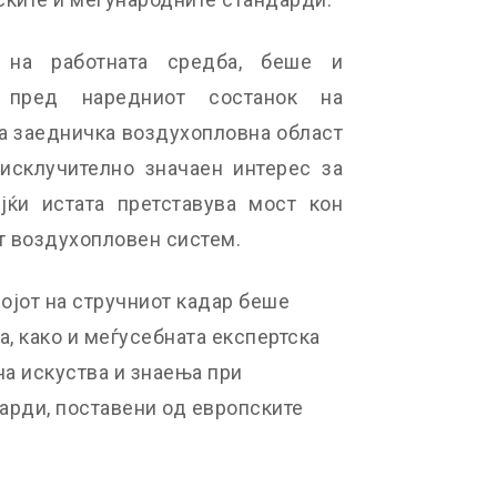
 на работната средба, беше и
е пред наредниот состанок на
а заедничка воздухопловна област
исклучително значаен интерес за
јќи истата претставува мост кон
т воздухопловен систем.
ојот на стручниот кадар беше
а, како и меѓусебната експертска
на искуства и знаења при
арди, поставени од европските