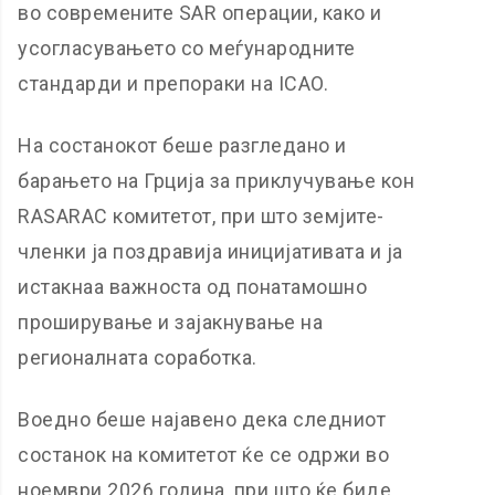
во современите SAR операции, како и
усогласувањето со меѓународните
стандарди и препораки на ICAO.
На состанокот беше разгледано и
барањето на Грција за приклучување кон
RASARAC комитетот, при што земјите-
членки ја поздравија иницијативата и ја
истакнаа важноста од понатамошно
проширување и зајакнување на
регионалната соработка.
Воедно беше најавено дека следниот
состанок на комитетот ќе се одржи во
ноември 2026 година, при што ќе биде