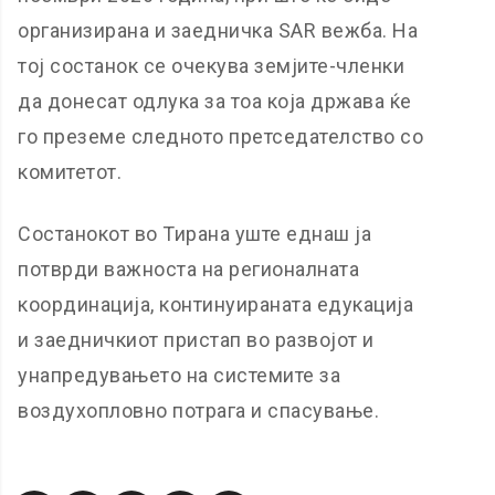
организирана и заедничка SAR вежба. На
тој состанок се очекува земјите-членки
да донесат одлука за тоа која држава ќе
го преземе следното претседателство со
комитетот.
Состанокот во Тирана уште еднаш ја
потврди важноста на регионалната
координација, континуираната едукација
и заедничкиот пристап во развојот и
унапредувањето на системите за
воздухопловно потрага и спасување.