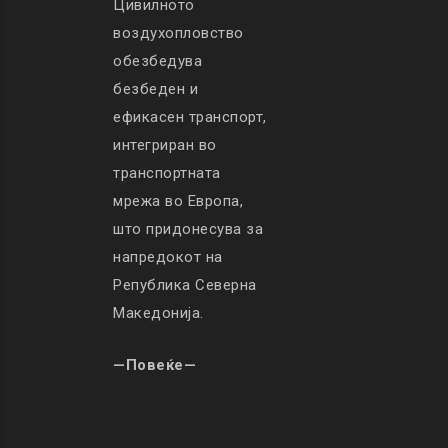
Цивилното
воздухопловство
обезбедува
безбеден и
ефикасен транспорт,
интегриран во
транспортната
мрежа во Европа,
што придонесува за
напредокот на
Република Северна
Македонија.
—Повеќе—