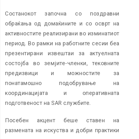
Состанокот започна со поздравни
обраќања од домаќините и со осврт на
активностите реализирани во изминатиот
период. Во рамки на работните сесии беа
презентирани извештаи за актуелната
состојба во земјите-членки, тековните
предизвици и можностите за
понатамошно подобрување на
координацијата и оперативната
подготвеност на SAR службите.
Посебен акцент беше ставен на
размената на искуства и добри практики