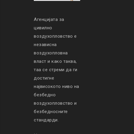
Агенцијата за
цивилно
воздухопловство е
независна
воздухопловна
власт и како таква,
таа се стреми да ги
достигне
највисокото ниво на
безбедно
воздухопловство и
безбедносните
стандарди.