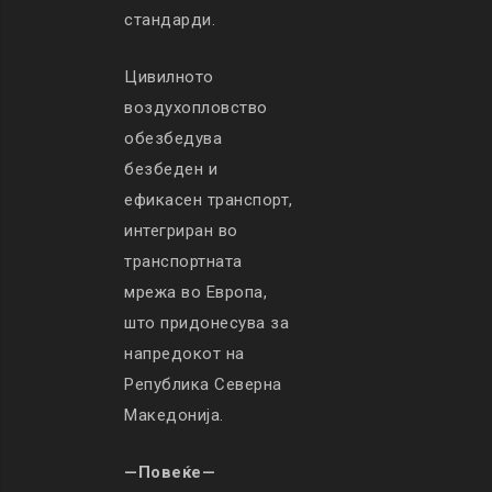
стандарди.
Цивилното
воздухопловство
обезбедува
безбеден и
ефикасен транспорт,
интегриран во
транспортната
мрежа во Европа,
што придонесува за
напредокот на
Република Северна
Македонија.
—Повеќе—