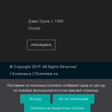
Даме Груев 1, 1000
Скопје
ЛОКАЦИЈА
© Copyright 2019. All Rights Reserved
|
Колачиња
|
Политика за
приватност
Поставени се колачиња (cookies) на Вашиот уред со цел да
Developed by
Unet
се подобри функционалноста на оваа веб страница.
Во ред
Не се согласувам
Политика За Користење Cookies