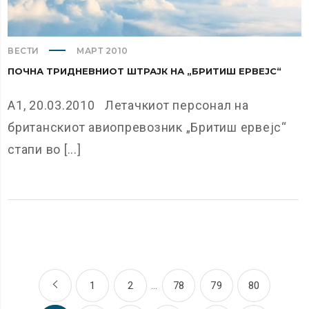
ВЕСТИ
МАРТ 2010
ПОЧНА ТРИДНЕВНИОТ ШТРАЈК НА „БРИТИШ ЕРВЕЈС“
А1, 20.03.2010 Летачкиот персонал на
британскиот авиопревозник „Бритиш ервејс“
стапи во [...]
1
2
…
78
79
80