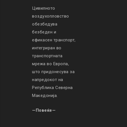
Цивилното
воздухопловство
обезбедува
безбеден и
ефикасен транспорт,
интегриран во
транспортната
мрежа во Европа,
што придонесува за
напредокот на
Република Северна
Македонија.
—Повеќе—