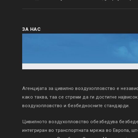
ЗА НАС
Агенцијата за цивилно воздухопловство е незави
како таква, таа се стреми да ги достигне највисо
воздухопловство и безбедносните стандарди.
Цивилното воздухопловство обезбедува безбеден
интегриран во транспортната мрежа во Европа, ш