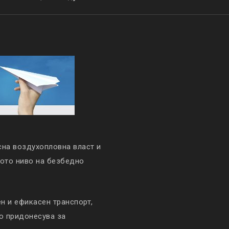
сна воздухопловна власт и
кото ниво на безбедно
 и ефикасен транспорт,
то придонесува за