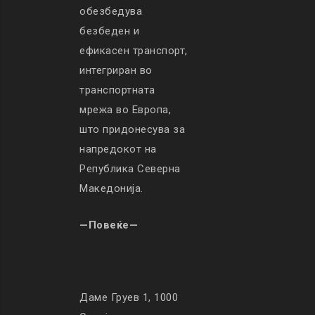
обезбедува
безбеден и
ефикасен транспорт,
интегриран во
транспортната
мрежа во Европа,
што придонесува за
напредокот на
Република Северна
Македонија.
—Повеќе—
Даме Груев 1, 1000