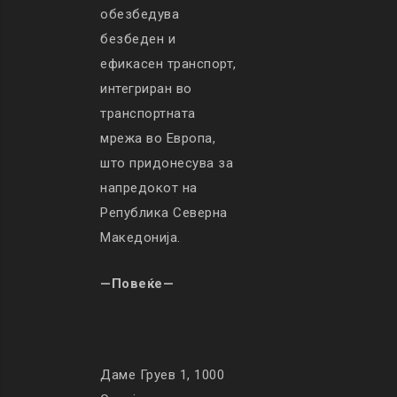
обезбедува
безбеден и
ефикасен транспорт,
интегриран во
транспортната
мрежа во Европа,
што придонесува за
напредокот на
Република Северна
Македонија.
—Повеќе—
Даме Груев 1, 1000