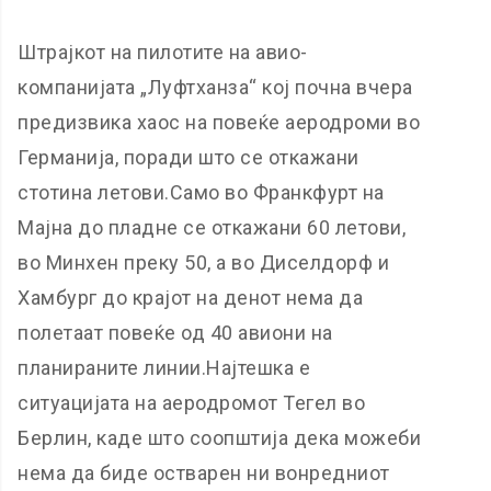
Штрајкот на пилотите на авио-
компанијата „Луфтханза“ кој почна вчера
предизвика хаос на повеќе аеродроми во
Германија, поради што се откажани
стотина летови.Само во Франкфурт на
Мајна до пладне се откажани 60 летови,
во Минхен преку 50, а во Диселдорф и
Хамбург до крајот на денот нема да
полетаат повеќе од 40 авиони на
планираните линии.Најтешка е
ситуацијата на аеродромот Тегел во
Берлин, каде што соопштија дека можеби
нема да биде остварен ни вонредниот