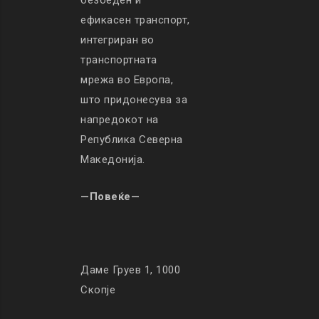
безбеден и
ефикасен транспорт,
интегриран во
транспортната
мрежа во Европа,
што придонесува за
напредокот на
Република Северна
Македонија.
—Повеќе—
Даме Груев 1, 1000
Скопје