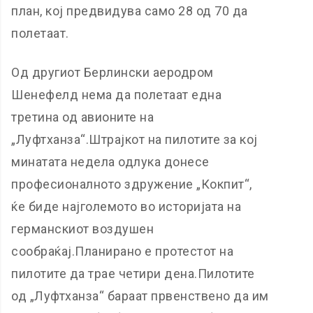
план, кој предвидува само 28 од 70 да
полетаат.
Од другиот Берлински аеродром
Шенефелд нема да полетаат една
третина од авионите на
„Луфтханза“.Штрајкот на пилотите за кој
минатата недела одлука донесе
професионалното здружение „Кокпит“,
ќе биде најголемото во историјата на
германскиот воздушен
сообраќај.Планирано е протестот на
пилотите да трае четири дена.Пилотите
од „Луфтханза“ бараат првенствено да им