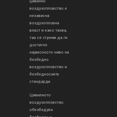
цивилно
воздухопловство е
независна
воздухопловна
власт и како таква,
таа се стреми да ги
достигне
највисокото ниво на
безбедно
воздухопловство и
безбедносните
стандарди.
Цивилното
воздухопловство
обезбедува