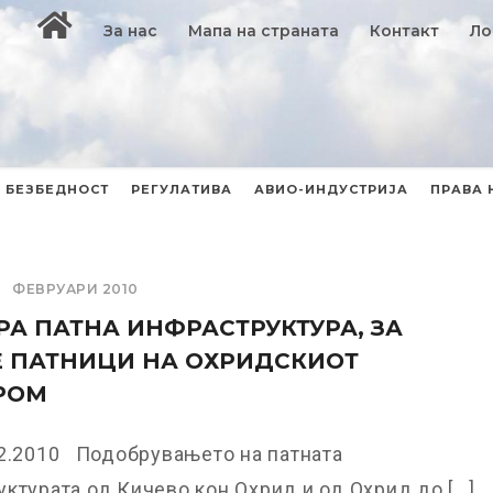
За нас
Мапа на страната
Контакт
Ло
БЕЗБЕДНОСТ
РЕГУЛАТИВА
АВИО-ИНДУСТРИЈА
ПРАВА 
ФЕВРУАРИ 2010
А ПАТНА ИНФРАСТРУКТУРА, ЗА
 ПАТНИЦИ НА ОХРИДСКИОТ
РОМ
02.2010 Подобрувањето на патната
ктурата од Кичево кон Охрид и од Охрид до [...]