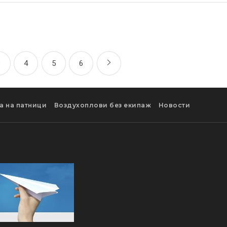
3
4
5
6
а на патници
Воздухоплови без екипаж
Новости