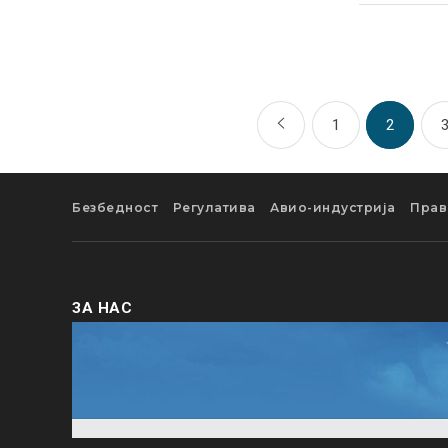
1
2
Безбедност
Регулатива
Авио-индустрија
Прав
ЗА НАС