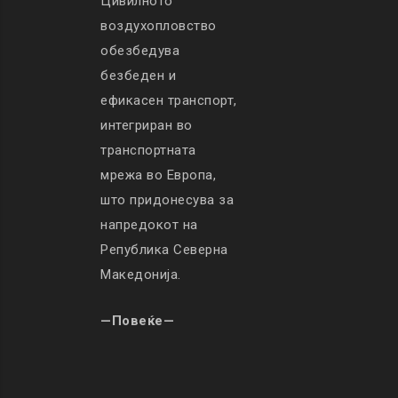
Цивилното
воздухопловство
обезбедува
безбеден и
ефикасен транспорт,
интегриран во
транспортната
мрежа во Европа,
што придонесува за
напредокот на
Република Северна
Македонија.
—Повеќе—