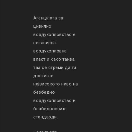
Агенцијата за
цивилно
воздухопловство е
независна
воздухопловна
власт и како таква,
таа се стреми да ги
достигне
највисокото ниво на
безбедно
воздухопловство и
безбедносните
стандарди.