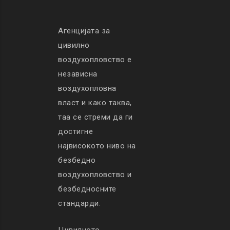
Агенцијата за
цивилно
воздухопловство е
независна
воздухопловна
власт и како таква,
таа се стреми да ги
достигне
највисокото ниво на
безбедно
воздухопловство и
безбедносните
стандарди.