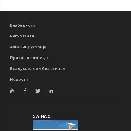
Безбедност
Регулатива
Авио-индустрија
Права на патници
Воздухоплови без екипаж
Новости
ЗА НАС