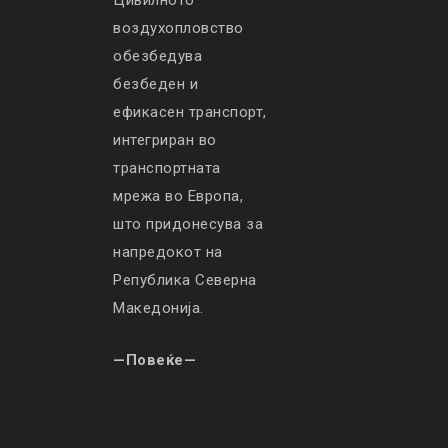
Цивилното
воздухопловство
обезбедува
безбеден и
ефикасен транспорт,
интегриран во
транспортната
мрежа во Европа,
што придонесува за
напредокот на
Република Северна
Македонија.
—Повеќе—