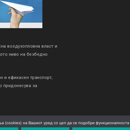
сна воздухопловна власт и
кото ниво на безбедно
 и ефикасен транспорт,
то придонесува за
а (cookies) на Вашиот уред со цел да се подобри функционалноста 
Политика за приватност