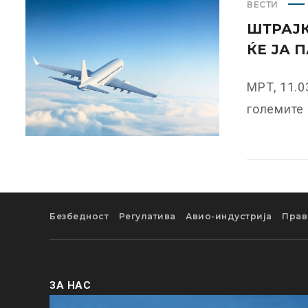
ВЕСТИ
ШТРАЈК
ЌЕ ЈА 
МРТ, 11.0
големите г
Безбедност
Регулатива
Авио-индустрија
Прав
ЗА НАС