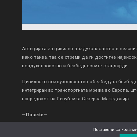
Агенцијата за цивилно воздухопловство е незави
како таква, таа се стреми да ги достигне највисо
воздухопловство и безбедносните стандарди.
Цивилното воздухопловство обезбедува безбеден
интегриран во транспортната мрежа во Европа, ш
напредокот на Република Северна Македонија.
—Повеќе—
Поставени се колачињ
© Copyright 2019. All Rights Reserved |
Колачиња
|