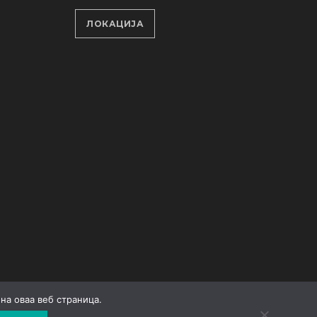
ЛОКАЦИЈА
на оваа веб страница.
Developed by
Unet