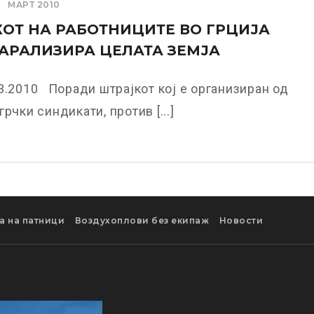
МАРТ 2010
ОТ НА РАБОТНИЦИТЕ ВО ГРЦИЈА
ПАРАЛИЗИРА ЦЕЛАТА ЗЕМЈА
3.2010 Поради штрајкот кој е организиран од
рчки синдикати, против [...]
а на патници
Воздухоплови без екипаж
Новости