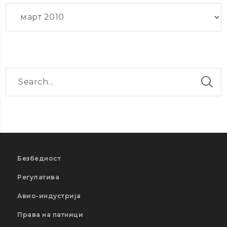
Архиви
Безбедност
Регулатива
Авио-индустрија
Права на патници