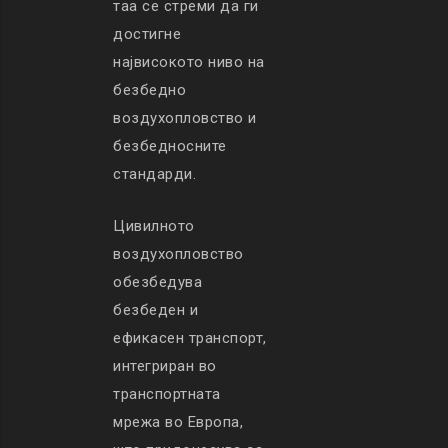
таа се стреми да ги
достигне
највисокото ниво на
безбедно
воздухопловство и
безбедносните
стандарди.
Цивилното
воздухопловство
обезбедува
безбеден и
ефикасен транспорт,
интегриран во
транспортната
мрежа во Европа,