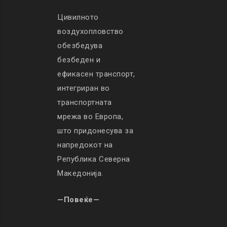
Цивилното
воздухопловство
обезбедува
безбеден и
ефикасен транспорт,
интегриран во
транспортната
мрежа во Европа,
што придонесува за
напредокот на
Република Северна
Македонија.
—Повеќе—