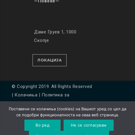
—Повеќе—
Даме Груев 1, 1000
Скопје
ЛОКАЦИЈА
© Copyright 2019. All Rights Reserved
|
Колачиња
|
Политика за
приватност
Поставени се колачиња (cookies) на Вашиот уред со цел да
Developed by
Unet
се подобри функционалноста на оваа веб страница.
Во ред
Не се согласувам