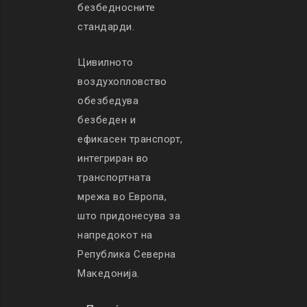
безбедносните
стандарди.
Цивилното
воздухопловство
обезбедува
безбеден и
ефикасен транспорт,
интегриран во
транспортната
мрежа во Европа,
што придонесува за
напредокот на
Република Северна
Македонија.