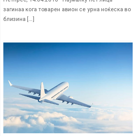
загинаа кога товарен авион се урна ноќеска во
близина [...]