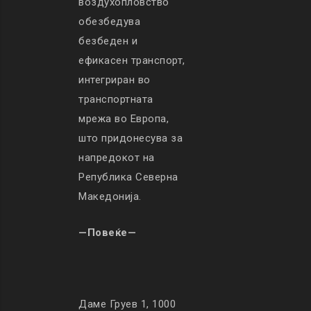
воздухопловство
обезбедува
безбеден и
ефикасен транспорт,
интегриран во
транспортната
мрежа во Европа,
што придонесува за
напредокот на
Република Северна
Македонија.
—Повеќе—
Даме Груев 1, 1000