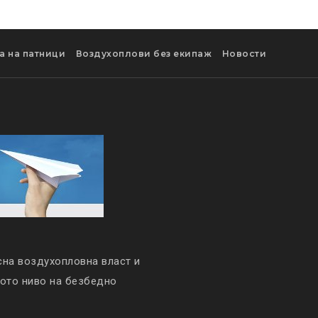
а на патници
Воздухоплови без екипаж
Новости
сна воздухопловна власт и
кото ниво на безбедно