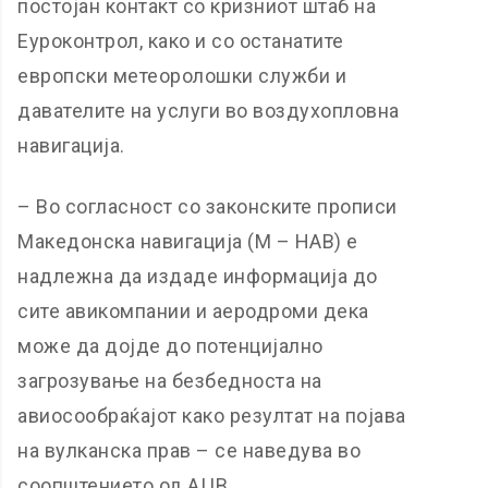
постојан контакт со кризниот штаб на
Еуроконтрол, како и со останатите
европски метеоролошки служби и
давателите на услуги во воздухопловна
навигација.
– Во согласност со законските прописи
Македонска навигација (М – НАВ) е
надлежна да издаде информација до
сите авикомпании и аеродроми дека
може да дојде до потенцијално
загрозување на безбедноста на
авиосообраќајот како резултат на појава
на вулканска прав – се наведува во
соопштението од АЦВ.