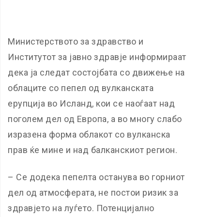
Министерството за здравство и
Институтот за јавно здравје информираат
дека ја следат состојбата со движење на
облаците со пепел од вулканската
ерупција во Исланд, кои се наоѓаат над
поголем дел од Европа, а во многу слабо
изразена форма облакот со вулканска
прав ќе мине и над балканскиот регион.
– Се додека пепелта останува во горниот
дел од атмосферата, не постои ризик за
здравјето на луѓето. Потенцијално