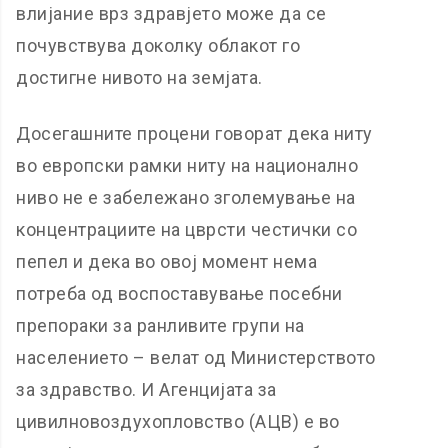
влијание врз здравјето може да се
почувствува доколку облакот го
достигне нивото на земјата.
Досегашните процени говорат дека ниту
во европски рамки ниту на национално
ниво не е забележано зголемување на
концентрациите на цврсти честички со
пепел и дека во овој момент нема
потреба од воспоставување посебни
препораки за ранливите групи на
населението – велат од Министерството
за здравство. И Агенцијата за
цивилновоздухопловство (АЦВ) е во