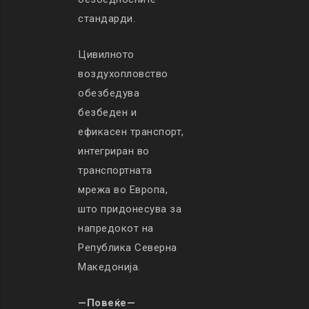
стандарди.
Цивилното
воздухопловство
обезбедува
безбеден и
ефикасен транспорт,
интегриран во
транспортната
мрежа во Европа,
што придонесува за
напредокот на
Република Северна
Македонија.
—Повеќе—