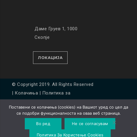
Даме Груев 1, 1000
Скопје
ЛОКАЦИЈА
© Copyright 2019. All Rights Reserved
|
Колачиња
|
Политика за
приватност
Поставени се колачиња (cookies) на Вашиот уред со цел да
Developed by
Unet
се подобри функционалноста на оваа веб страница.
Во ред
Не се согласувам
Политика За Користење Cookies