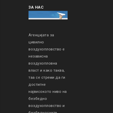
ЗА НАС
Агенцијата за
цивилно
воздухопловство е
независна
воздухопловна
власт и како таква,
таа се стреми да ги
достигне
највисокото ниво на
безбедно
воздухопловство и
безбедносните