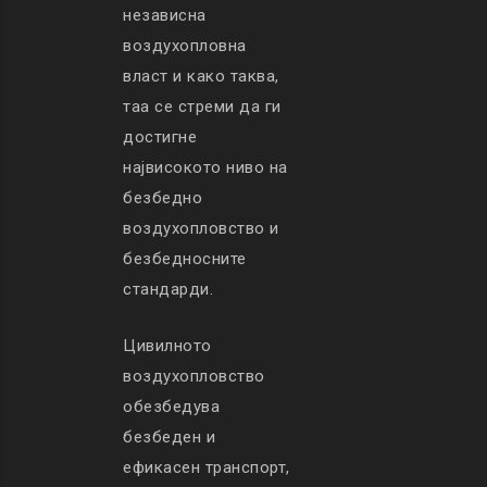
независна
воздухопловна
власт и како таква,
таа се стреми да ги
достигне
највисокото ниво на
безбедно
воздухопловство и
безбедносните
стандарди.
Цивилното
воздухопловство
обезбедува
безбеден и
ефикасен транспорт,