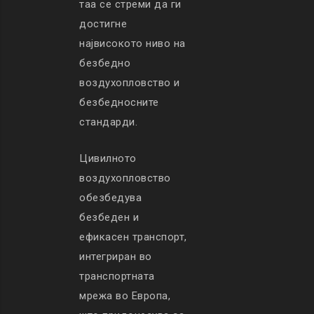
таа се стреми да ги
достигне
највисокото ниво на
безбедно
воздухопловство и
безбедносните
стандарди.
Цивилното
воздухопловство
обезбедува
безбеден и
ефикасен транспорт,
интегриран во
транспортната
мрежа во Европа,