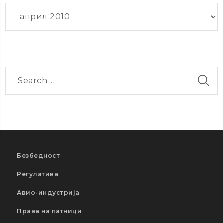
Архиви
Безбедност
Регулатива
Авио-индустрија
Права на патници