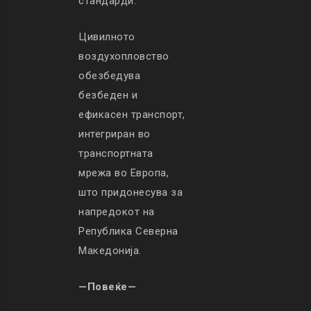
стандарди.
Цивилното
воздухопловство
обезбедува
безбеден и
ефикасен транспорт,
интегриран во
транспортната
мрежа во Европа,
што придонесува за
напредокот на
Република Северна
Македонија.
—Повеќе—