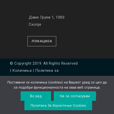
Даме Груев 1, 1000
Скопје
ЛОКАЦИЈА
© Copyright 2019. All Rights Reserved
|
Колачиња
|
Политика за
приватност
Поставени се колачиња (cookies) на Вашиот уред со цел да
Developed by
Unet
се подобри функционалноста на оваа веб страница.
Во ред
Не се согласувам
Политика За Користење Cookies