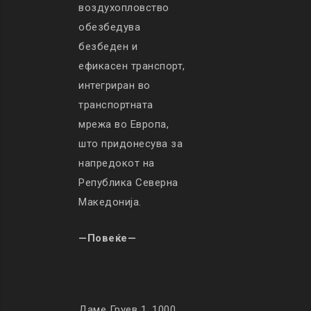
воздухопловство
обезбедува
безбеден и
ефикасен транспорт,
интегриран во
транспортната
мрежа во Европа,
што придонесува за
напредокот на
Република Северна
Македонија.
—Повеќе—
Даме Груев 1, 1000