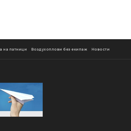
а на патници
Воздухоплови без екипаж
Новости