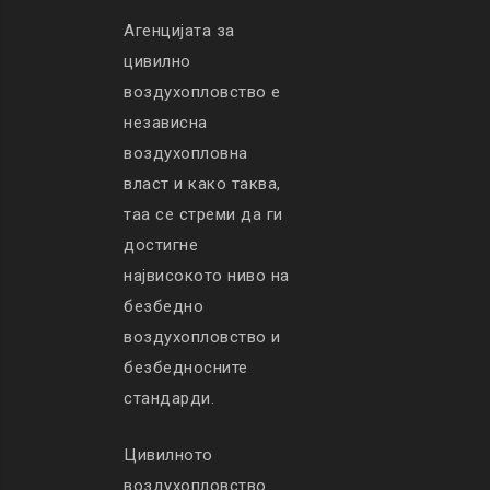
Агенцијата за
цивилно
воздухопловство е
независна
воздухопловна
власт и како таква,
таа се стреми да ги
достигне
највисокото ниво на
безбедно
воздухопловство и
безбедносните
стандарди.
Цивилното
воздухопловство