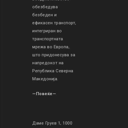
обезбедува
безбеден и
ефикасен транспорт,
интегриран во
транспортната
мрежа во Европа,
што придонесува за
напредокот на
Република Северна
Македонија.
—Повеќе—
Даме Груев 1, 1000