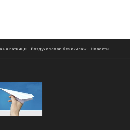
а на патници
Воздухоплови без екипаж
Новости