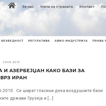
За нас
Мапа на страната
Контакт
Ло
БЕЗБЕДНОСТ
РЕГУЛАТИВА
АВИО-ИНДУСТРИЈА
ПРАВА 
ЈУНИ 2010
А И АЗЕРБЕЈЏАН КАКО БАЗИ ЗА
ВРЗ ИРАН
6.2010 Се шират гласини дека воздушните бази
ите држави Грузија и [...]