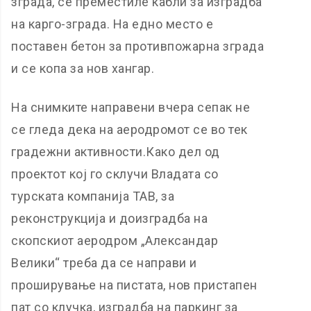
зграда, се преместиле кабли за изградба
на карго-зграда. На едно место е
поставен бетон за противпожарна зграда
и се копа за нов хангар.
На снимките направени вчера сепак не
се гледа дека на аеродромот се во тек
градежни активности.Како дел од
проектот кој го склучи Владата со
турската компанија ТАВ, за
реконструкција и доизградба на
скопскиот аеродром „Александар
Велики“ треба да се направи и
проширување на пистата, нов пристапен
пат со клучка, изградба на паркинг за