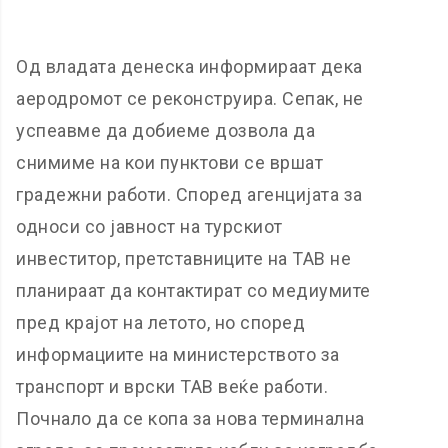
Од владата денеска информираат дека
аеродромот се реконструира. Сепак, не
успеавме да добиеме дозвола да
снимиме на кои пунктови се вршат
градежни работи. Според агенцијата за
односи со јавност на турскиот
инвеститор, претставниците на ТАВ не
планираат да контактират со медиумите
пред крајот на летото, но според
информациите на министерството за
транспорт и врски ТАВ веќе работи.
Почнало да се копа за нова терминална