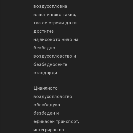
воздухопловна
власт и како таква,
таа се стреми да ги
достигне
највисокото ниво на
безбедно
воздухопловство и
безбедносните
стандарди.
Цивилното
воздухопловство
обезбедува
безбеден и
ефикасен транспорт,
интегриран во