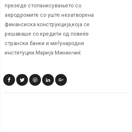
презеде стопанисувањето со
аеродромите со уште незатворена
финансиска конструкција,која се
решаваше со кредити од повеќе
странски банки и меѓународни
институции.Марија Мининчиќ