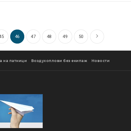
45
46
47
48
49
50
а на патници
Воздухоплови без екипаж
Новости