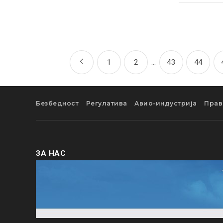
1
2
…
43
44
Безбедност
Регулатива
Авио-индустрија
Прав
ЗА НАС