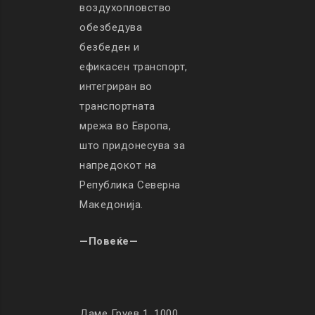
воздухопловство
обезбедува
безбеден и
ефикасен транспорт,
интегриран во
транспортната
мрежа во Европа,
што придонесува за
напредокот на
Република Северна
Македонија.
—Повеќе—
Даме Груев 1, 1000