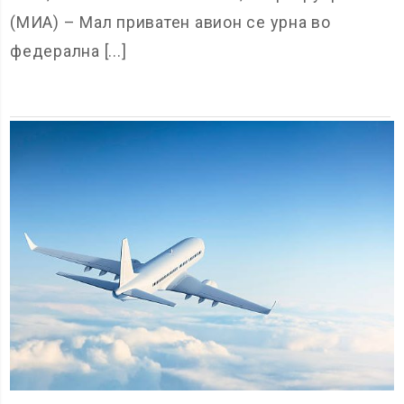
(МИА) – Мал приватен авион се урна во
федерална [...]