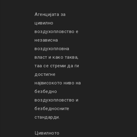
Агенцијата за
цивилно
воздухопловство е
независна
воздухопловна
власт и како таква,
таа се стреми да ги
достигне
највисокото ниво на
безбедно
воздухопловство и
безбедносните
стандарди.
Цивилното