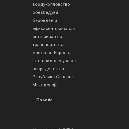
воздухопловство
обезбедува
безбеден и
ефикасен транспорт,
интегриран во
транспортната
мрежа во Европа,
што придонесува за
напредокот на
Република Северна
Македонија.
—Повеќе—