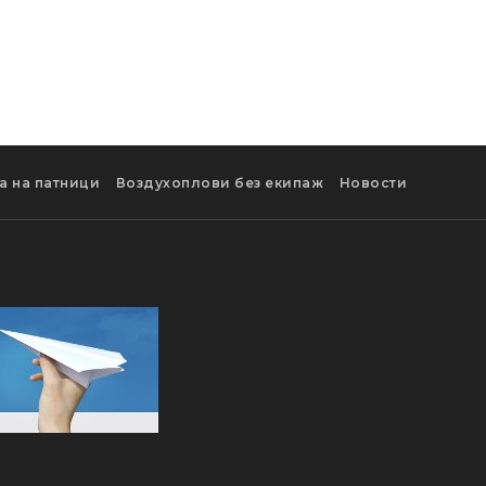
а на патници
Воздухоплови без екипаж
Новости