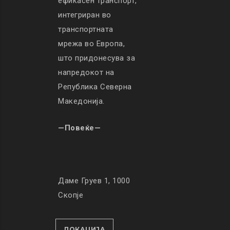
ефикасен транспорт,
интегриран во
транспортната
мрежа во Европа,
што придонесува за
напредокот на
Република Северна
Македонија.
—Повеќе—
Даме Груев 1, 1000
Скопје
ЛОКАЦИЈА