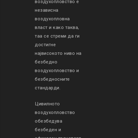
воздухопловство е
независна
воздухопловна
власт и како таква,
таа се стреми да ги
достигне
највисокото ниво на
безбедно
воздухопловство и
безбедносните
стандарди.
Цивилното
воздухопловство
обезбедува
безбеден и