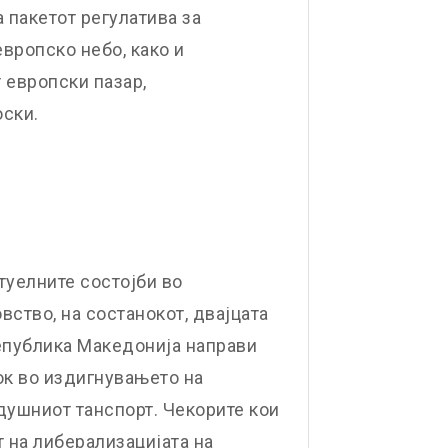
 пакетот регулатива за
вропско небо, како и
 европски пазар,
оски.
туелните состојби во
ство, на состанокот, двајцата
Република Македонија направи
ок во издигнувањето на
здушниот танспорт. Чекорите кои
т на либерализацијата на