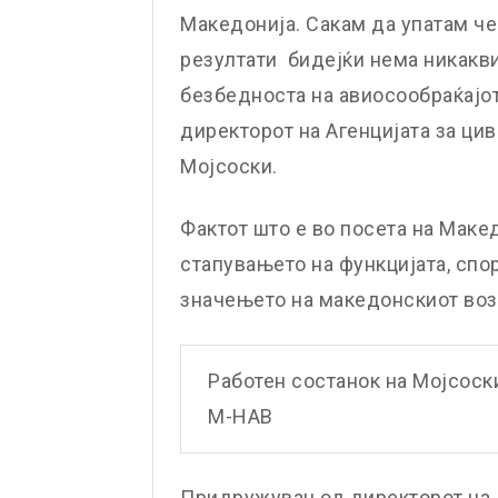
Македонија. Сакам да упатам че
резултати бидејќи нема никакв
безбедноста на авиосообраќајот
директорот на Агенцијата за ци
Мојсоски.
Фактот што е во посета на Маке
стапувањето на функцијата, спор
значењето на македонскиот воз
Работен состанок на Мојсоск
М-НАВ
Придружуван од директорот на 