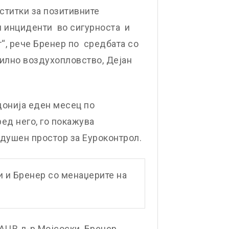
ститки за позитивните
и инциденти во сигурноста и
“, рече Бренер по средбата со
вилно воздухопловство, Дејан
донија еден месец по
ед него, го покажува
душен простор за Еуроконтрол.
и и Бренер со менаџерите на
АЦВ д-р Мојсоски, Бренер