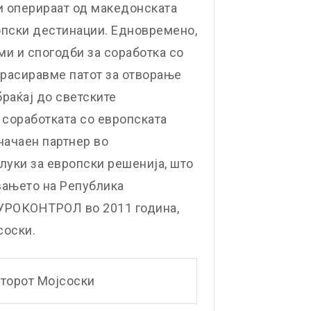
и оперираат од македонската
пски дестинации. Едновремено,
и и спогодби за соработка со
 трасиравме патот за отворање
раќај до светските
 соработката со европската
начаен партнер во
луки за европски решенија, што
вањето на Република
ЕУРОКОНТРОЛ во 2011 година,
соски.
кторот Мојсоски