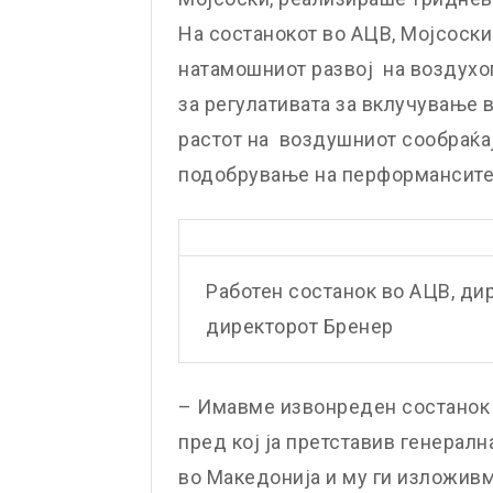
На состанокот во АЦВ, Мојсоски
натамошниот развој на воздухоп
за регулативата за вклучување 
растот на воздушниот сообраќај
подобрување на перформансите 
Работен состанок во АЦВ, ди
директорот Бренер
– Имавме извонреден состанок 
пред кој ја претставив генерал
во Македонија и му ги изложив