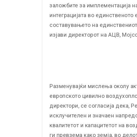
заложбите за имплементација на
интеграцијата во единственото е
составувањето на единствениот
изјави директорот на АЦВ, Мојс
Разменувајќи мислења околу ак
европското цивилно воздухоплов
директори, се согласија дека, 
исклучителен и значаен напред
квалитетот и капацитетот на во
ги превзема како земја, во дело