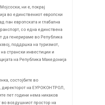
ојсоски, ни е, покрај
ција во единствениот европски
ад пан европската и глабална
ранспорт, со една единствена
т да генерираме во Република
азвој, поддршка на туризмот,
 на странски инвестиции и
ацијата на Република Македонија
енка, состојбите во
, директорот на ЕУРОКОНТРОЛ,
те пет години нема никаков
т во воздушниот простор на