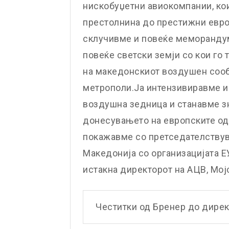
нискобуџетни авиокомпании, ко
престолнина до престижни евро
склучивме и повеќе меморандум
повеќе светски земји со кои го
на македонскиот воздушен сооб
метрополи.Ја интензивиравме и
воздушна зедница и станавме з
донесувањето на европските од
покажавме со претседателству
Македонија со организацијата 
истакна директорот на АЦВ, Мој
Честитки од Бренер до дире