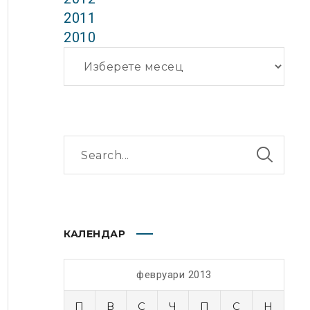
2011
2010
Архиви
КАЛЕНДАР
февруари 2013
П
В
С
Ч
П
С
Н