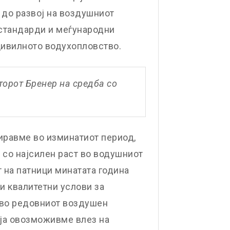
 до развој на воздушниот
 стандарди и меѓународни
 цивилното водухопловство.
торот Бренер на средба со
иравме во изминатиот период,
и со најсилен раст во водушниот
т на патници минатата година
и квалитетни услови за
 во редовниот воздушен
ија овозможивме влез на