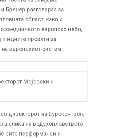
 и Бренер разговараа за
ловната област, како и
во заедничкото европско небо,
 и идните проекти за
на европскиот систем.
ректорот Мојсоски и
со директорот на Еуроконтрол,
ната слика на водухопловството
ме сите перформанси и