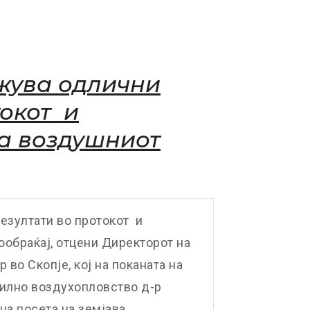
жува одлични
токот и
а воздушниот
езултати во протокот и
ообраќај, отцени Директорот на
о Скопје, кој на поканата на
вилно воздухопловство д-р
а посета на земјава.