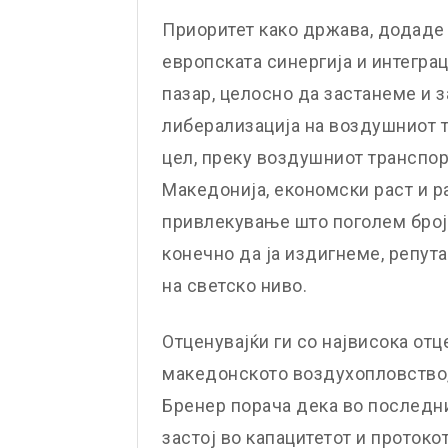
Приоритет како држава, додаде М
европската синергија и интегра
пазар, целосно да застанеме и з
либерализација на воздушниот т
цел, преку воздушниот транспор
Македонија, економски раст и р
привлекување што поголем број
конечно да ја издигнеме, репут
на светско ниво.
Отценувајќи ги со највисока отц
македонското воздухопловство
Бренер порача дека во последни
застој во капацитетот и протоко