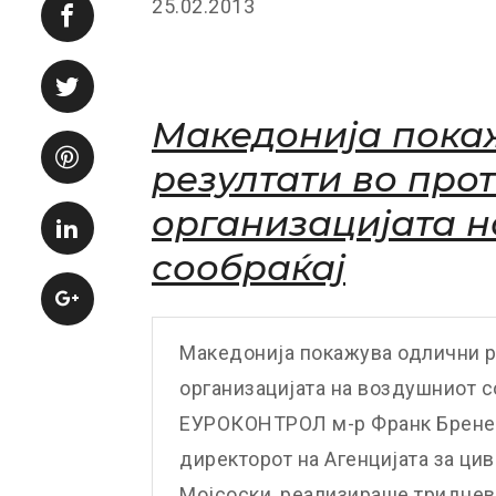
25.02.2013
Македонија пока
резултати во про
организацијата н
сообраќај
Македонија покажува одлични р
организацијата на воздушниот с
ЕУРОКОНТРОЛ м-р Франк Бренер в
директорот на Агенцијата за ци
Мојсоски, реализираше тридневн