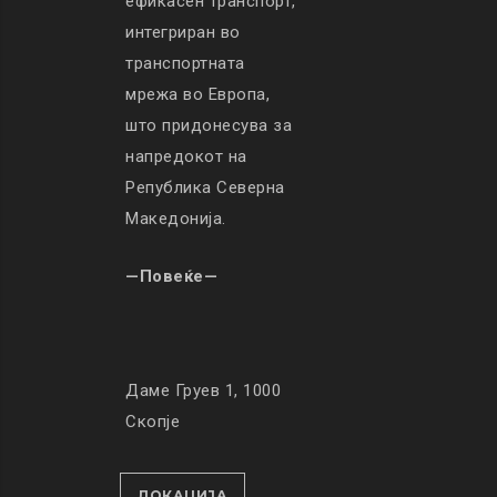
ефикасен транспорт,
интегриран во
транспортната
мрежа во Европа,
што придонесува за
напредокот на
Република Северна
Македонија.
—Повеќе—
Даме Груев 1, 1000
Скопје
ЛОКАЦИЈА