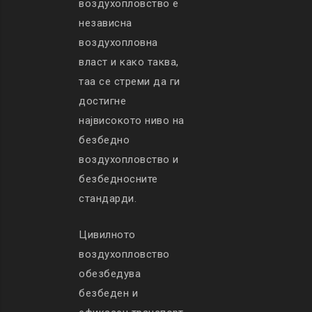
воздухопловство е
независна
воздухопловна
власт и како таква,
таа се стреми да ги
достигне
највисокото ниво на
безбедно
воздухопловство и
безбедносните
стандарди.
Цивилното
воздухопловство
обезбедува
безбеден и