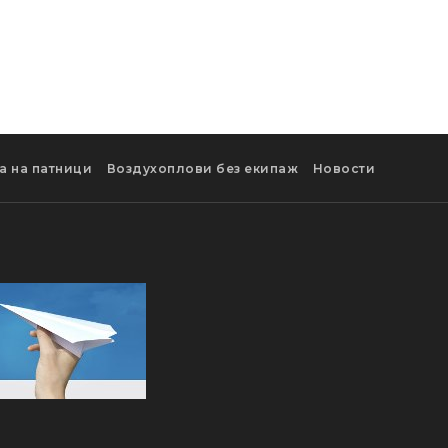
а на патници
Воздухоплови без екипаж
Новости