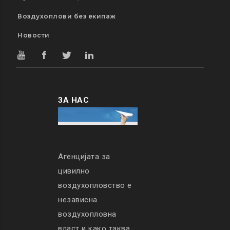
Воздухоплови без екипаж
Новости
ЗА НАС
Агенцијата за
цивилно
воздухопловство е
независна
воздухопловна
власт и како таква,