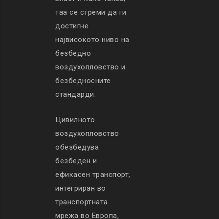
таа се стреми да ги
достигне
највисокото ниво на
безбедно
воздухопловство и
безбедносните
стандарди.
Цивилното
воздухопловство
обезбедува
безбеден и
ефикасен транспорт,
интегриран во
транспортната
мрежа во Европа,