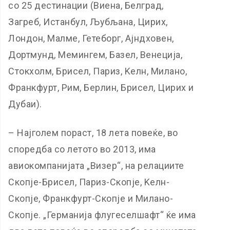
со 25 дестинации (Виена, Белград,
Загреб, Истанбул, Љубљана, Цирих,
Лондон, Малме, Гетеборг, Ајндховен,
Дортмунд, Мемингем, Базел, Венеција,
Стокхолм, Брисел, Париз, Kелн, Милано,
Франкфурт, Рим, Берлин, Брисел, Цирих и
Дубаи).
– Најголем пораст, 18 лета повеќе, во
споредба со летото во 2013, има
авиокомпанијата „Визер“, на релациите
Скопје-Брисел, Париз-Скопје, Kелн-
Скопје, Франкфурт-Скопје и Милано-
Скопје. „Германија флугеселшафт“ ќе има