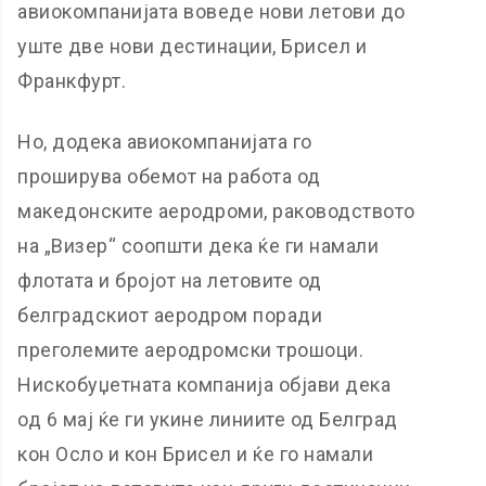
авиокомпанијата воведе нови летови до
уште две нови дестинации, Брисел и
Франкфурт.
Но, додека авиокомпанијата го
проширува обемот на работа од
македонските аеродроми, раководството
на „Визер“ соопшти дека ќе ги намали
флотата и бројот на летовите од
белградскиот аеродром поради
преголемите аеродромски трошоци.
Нискобуџетната компанија објави дека
од 6 мај ќе ги укине линиите од Белград
кон Осло и кон Брисел и ќе го намали