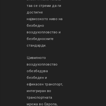
таа се стреми да ги
достигне
највисокото ниво на
безбедно
воздухопловство и
безбедносните
стандарди.
Цивилното
воздухопловство
обезбедува
безбеден и
ефикасен транспорт,
интегриран во
транспортната
мрежа во Европа,