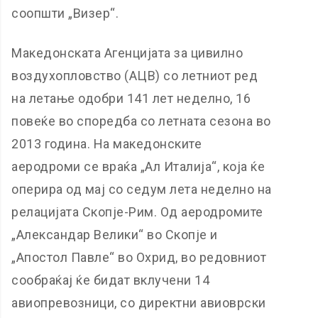
соопшти „Визер“.
Македонската Агенцијата за цивилно
воздухопловство (АЦВ) со летниот ред
на летање одобри 141 лет неделно, 16
повеќе во споредба со летната сезона во
2013 година. На македонските
аеродроми се враќа „Ал Италија“, која ќе
оперира од мај со седум лета неделно на
релацијата Скопје-Рим. Од аеродромите
„Александар Велики“ во Скопје и
„Апостол Павле“ во Охрид, во редовниот
сообраќај ќе бидат вклучени 14
авиопревозници, со директни авиоврски