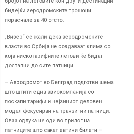
бројот на летовите кон други дестинации
бидејќи аеродромските трошоци
пораснале за 40 отсто.
„Визер“ се жали дека аеродромските
власти во Србија не создаваат клима со
која нискотарифните летови ќе бидат
достапни до сите патници.
– Аеродромот во Белград подготви шема
што штити една авиокомпанија со
поскапи тарифи и нејзиниот деловен
модел фокусиран на транзитни патници.
Оваа одлука не оди во прилог на
патниците што сакат евтини билети –