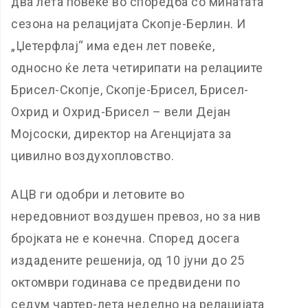
два лета повеќе во споредба со минатата
сезона на релацијата Скопје-Берлин. И
„Џетерфлај“ има еден лет повеќе,
односно ќе лета четирипати на релациите
Брисел-Скопје, Скопје-Брисел, Брисел-
Охрид и Охрид-Брисел – вели Дејан
Мојсоски, директор на Агенцијата за
цивилно воздухопловство.
АЦВ ги одобри и летовите во
нередовниот воздушен превоз, но за нив
бројката не е конечна. Според досега
издадените решенија, од 10 јуни до 25
октомври годинава се предвидени по
седум чартер-лета неделно на релацијата