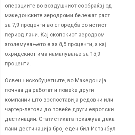
операциите во воздушниот сообраќај од
македонските аеродроми бележат раст
за 7,9 проценти во споредба со истиот
период лани. Kај скопскиот аеродром
зголемувањето е за 8,5 проценти, а кај
охридскиот има намалување за 15,9
проценти.
Освен нискобуџетните, во Македонија
почнаа да работат и повеќе други
компании што воспоставија редовни или
чартер-летови до повеќе други европски
дестинации. Статистиката покажува дека
лани дестинација број еден бил Истанбул