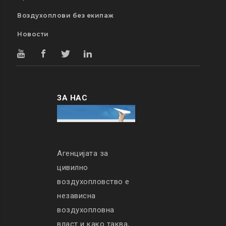
Воздухоплови без екипаж
Новости
ЗА НАС
Агенцијата за
цивилно
воздухопловство е
независна
воздухопловна
власт и како таква,