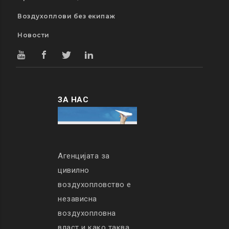
Воздухоплови без екипаж
Новости
ЗА НАС
Агенцијата за
цивилно
воздухопловство е
независна
воздухопловна
власт и како таква,