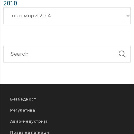
2010
Архиви
Безбедност
Регулатива
Авио-индустрија
Права на патници