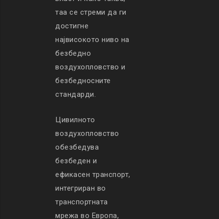
таа се стреми да ги
достигне
највисокото ниво на
безбедно
воздухопловство и
безбедносните
стандарди.
Цивилното
воздухопловство
обезбедува
безбеден и
ефикасен транспорт,
интегриран во
транспортната
мрежа во Европа,