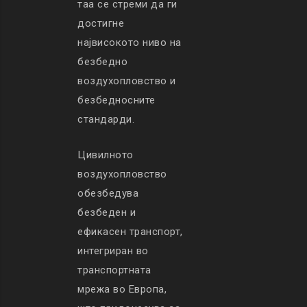
таа се стреми да ги
достигне
највисокото ниво на
безбедно
воздухопловство и
безбедносните
стандарди.
Цивилното
воздухопловство
обезбедува
безбеден и
ефикасен транспорт,
интегриран во
транспортната
мрежа во Европа,