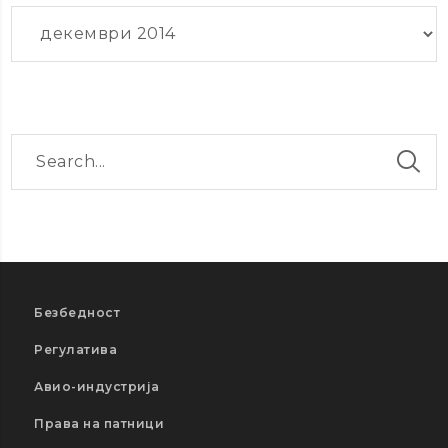
Архиви
Безбедност
Регулатива
Авио-индустрија
Права на патници