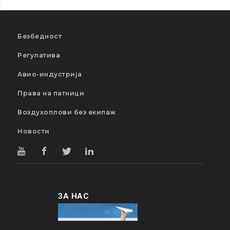
Безбедност
Регулатива
Авио-индустрија
Права на патници
Воздухоплови без екипаж
Новости
ЗА НАС