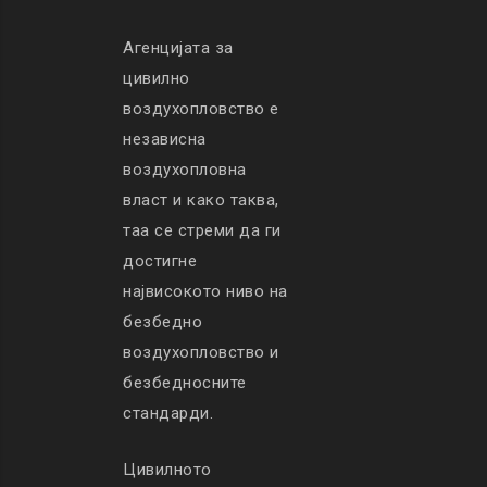
Агенцијата за
цивилно
воздухопловство е
независна
воздухопловна
власт и како таква,
таа се стреми да ги
достигне
највисокото ниво на
безбедно
воздухопловство и
безбедносните
стандарди.
Цивилното