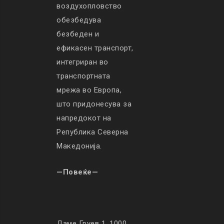
воздухопловство
обезбедува
безбеден и
ефикасен транспорт,
интегриран во
транспортната
мрежа во Европа,
што придонесува за
напредокот на
Република Северна
Македонија.
—Повеќе—
Даме Груев 1, 1000