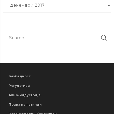
Архиви
Безбедност
Регулатива
Авио-индустрија
Права на патници
Воздухоплови без екипаж