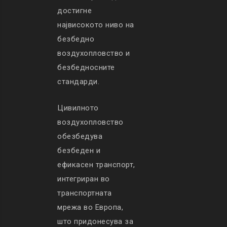
достигне
највисокото ниво на
безбедно
воздухопловство и
безбедносните
стандарди.
Цивилното
воздухопловство
обезбедува
безбеден и
ефикасен транспорт,
интегриран во
транспортната
мрежа во Европа,
што придонесува за