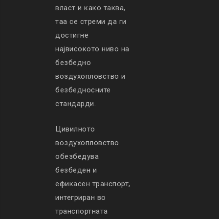
власт и како таква,
таа се стреми да ги
достигне
највисокото ниво на
безбедно
воздухопловство и
безбедносните
стандарди.
Цивилното
воздухопловство
обезбедува
безбеден и
ефикасен транспорт,
интегриран во
транспортната