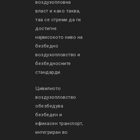
воздухопловна
власт и како таква,
таа се стреми да ги
достигне
највисокото ниво на
безбедно
воздухопловство и
безбедносните
стандарди.
Цивилното
воздухопловство
обезбедува
безбеден и
ефикасен транспорт,
интегриран во