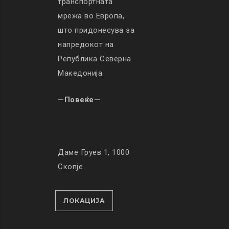
транспортната
мрежа во Европа,
што придонесува за
напредокот на
Република Северна
Македонија.
—Повеќе—
Даме Груев 1, 1000
Скопје
ЛОКАЦИЈА