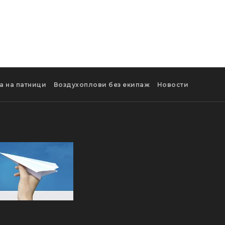
а на патници
Воздухоплови без екипаж
Новости