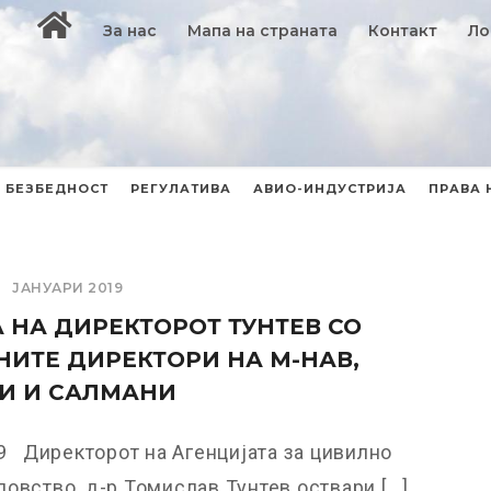
За нас
Мапа на страната
Контакт
Ло
БЕЗБЕДНОСТ
РЕГУЛАТИВА
АВИО-ИНДУСТРИЈА
ПРАВА 
ЈАНУАРИ 2019
 НА ДИРЕКТОРОТ ТУНТЕВ СО
ИТЕ ДИРЕКТОРИ НА М-НАВ,
И И САЛМАНИ
9 Директорот на Агенцијата за цивилно
овство, д-р Томислав Тунтев оствари [...]