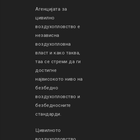
Агенцијата за
цивилно
воздухопловство е
независна
воздухопловна
власт и како таква,
таа се стреми да ги
достигне
највисокото ниво на
безбедно
воздухопловство и
безбедносните
стандарди.
Цивилното
воздухопловство