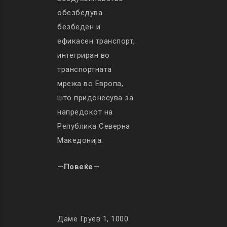
обезбедува
безбеден и
ефикасен транспорт,
интегриран во
транспортната
мрежа во Европа,
што придонесува за
напредокот на
Република Северна
Македонија.
—Повеќе—
Даме Груев 1, 1000