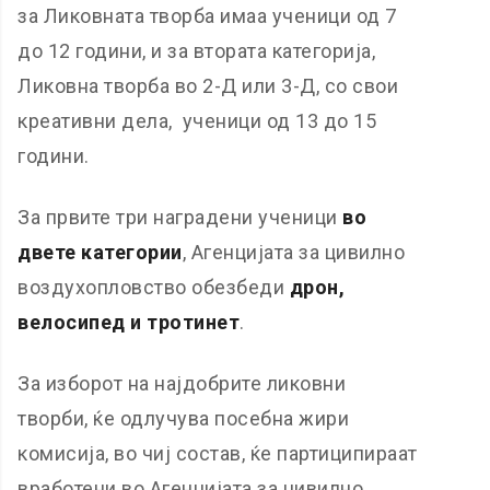
за Ликовната творба имаа ученици од 7
до 12 години, и за втората категорија,
Ликовна творба во 2-Д или 3-Д, со свои
креативни дела, ученици од 13 до 15
години.
За првите три наградени ученици
во
двете категории
, Агенцијата за цивилно
воздухопловство обезбеди
д
рон,
велосипед и тротинет
.
За изборот на најдобрите ликовни
творби, ќе одлучува посебна жири
комисија, во чиј состав, ќе партиципираат
вработени во Агенцијата за цивилно